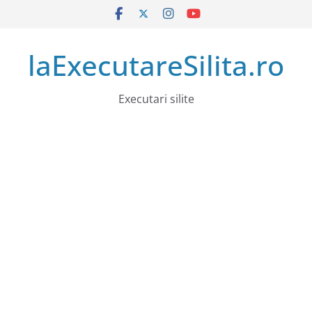
Sari
la
conținut
laExecutareSilita.ro
Executari silite