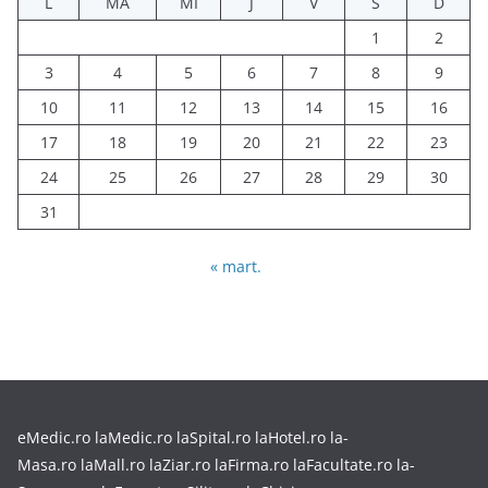
L
MA
MI
J
V
S
D
1
2
3
4
5
6
7
8
9
10
11
12
13
14
15
16
17
18
19
20
21
22
23
24
25
26
27
28
29
30
31
« mart.
eMedic.ro
laMedic.ro
laSpital.ro
laHotel.ro
la-
Masa.ro
laMall.ro
laZiar.ro
laFirma.ro
laFacultate.ro
la-