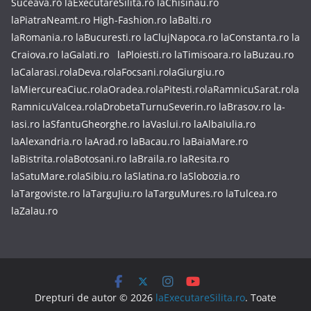
Suceava.ro
laExecutareSilita.ro
laChisinau.ro
laPiatraNeamt.ro
High-Fashion.ro
laBalti.ro
laRomania.ro
laBucuresti.ro
laClujNapoca.ro
laConstanta.ro
la
Craiova.ro
laGalati.ro
laPloiesti.ro
laTimisoara.ro
laBuzau.ro
laCalarasi.ro
laDeva.ro
laFocsani.ro
laGiurgiu.ro
laMiercureaCiuc.ro
laOradea.ro
laPitesti.ro
laRamnicuSarat.ro
la
RamnicuValcea.ro
laDrobetaTurnuSeverin.ro
laBrasov.ro
la-
Iasi.ro
laSfantuGheorghe.ro
laVaslui.ro
laAlbaIulia.ro
laAlexandria.ro
laArad.ro
laBacau.ro
laBaiaMare.ro
laBistrita.ro
laBotosani.ro
laBraila.ro
laResita.ro
laSatuMare.ro
laSibiu.ro
laSlatina.ro
laSlobozia.ro
laTargoviste.ro
laTarguJiu.ro
laTarguMures.ro
laTulcea.ro
laZalau.ro
Drepturi de autor © 2026
laExecutareSilita.ro
. Toate